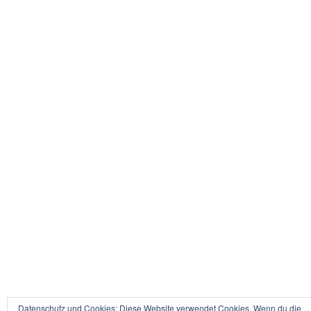
Aquarell auf 300 g Aquarellkarton –
Massivholzrahmen – rot –
40 cm x 30 cm
Kunstdrucke auf hochwertigem Aquarellkarton
AB 89,- €
>>
<<
Datenschutz und Cookies: Diese Website verwendet Cookies. Wenn du die