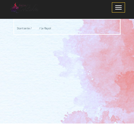
Schalte
Navigation
Startseite /
Acryl
/ Le Rayol